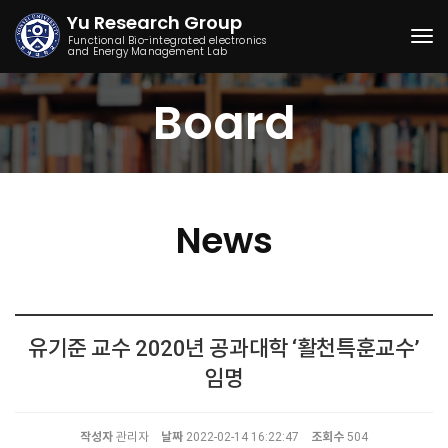
Yu Research Group
Functional Bio-integrated electronics
and Energy Management Lab
Togg
Board
News
유기준 교수 2020년 공과대학 ‘활천특훈교수’
임명
작성자
관리자
날짜
2022-02-14 16:22:47
조회수
504