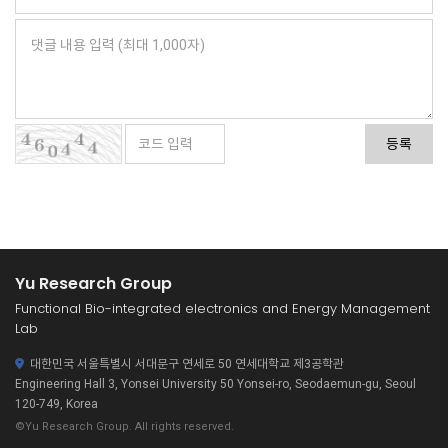
등록
Yu Research Group
Functional Bio-integrated electronics and Energy Management
Lab
대한민국 서울특별시 서대문구 연세로 50 연세대학교 제3공학관
Engineering Hall 3, Yonsei University 50 Yonsei-ro, Seodaemun-gu, Seoul
120-749, Korea
©Yu Research Group. All rights reserved.